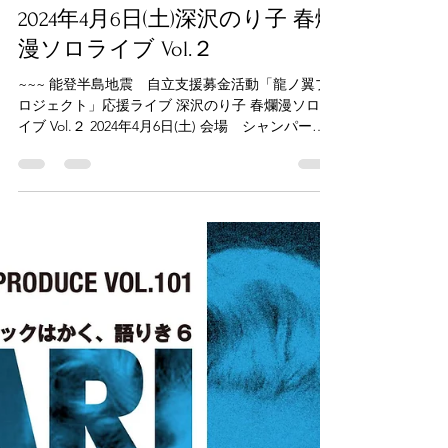
2024年3月6日
読了時間: 1分
2024年4月6日(土)深沢のり子 春爛
漫ソロライブ Vol.２
~~~ 能登半島地震 自立支援募金活動「龍ノ翼プ
ロジェクト」応援ライブ 深沢のり子 春爛漫ソロラ
イブ Vol.２ 2024年4月6日(土) 会場 シャンパーニ
ュ 開場 13:30 開演 14:00 チケット ￥3,500