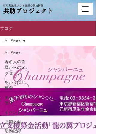
石川県地域づくり協議会参加団体
共助プロジェクト
ブログ
All Posts
All Posts
著名人の皆
様からのメ
ッセージ
あかりびと
募金
あかりびと
便り
イベント
お知らせ
活動記録