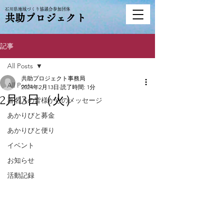
石川県地域づくり協議会参加団体
共助プロジェクト
記事
All Posts
共助プロジェクト事務局
All Posts
2024年2月13日
読了時間: 1分
2月13日（火）
著名人の皆様からのメッセージ
あかりびと募金
あかりびと便り
イベント
お知らせ
活動記録