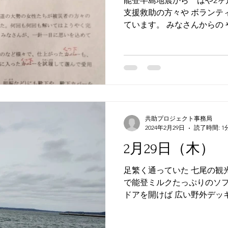
能登半島地震から はや2ヶ
支援救助の方々や ボランテ
ています。 みなさんからの
二月が過ぎようとしています
は!! 前回は、北海道 鶴居村
共助プロジェクト事務局
2024年2月29日
読了時間: 1
2月29日（木）
足繁く通っていた 七尾の観
で能登ミルクたっぷりのソフ
ドアを開けば 広い野外デッ
ら、能登島を望めます。 波
何度このお気に入りのこの