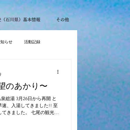
登（石川県）基本情報
その他
お知らせ
活動記録
分
望のあかり〜
総湯 3月26日から再開 と
速、入湯してきました!! 至
してきました。 七尾の観光名
でには、まだまだ時間がかか