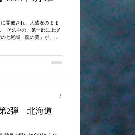
日に開催され、大盛況のまま
」 その中の、第一部に上演
空の七尾城 龍の翼」が、東
】として、舞台化されます。
場 中目黒トライ OPEN...
第2弾 北海道