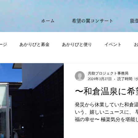
ト
ホーム
希望の翼コンサート
能
ージ
あかりびと募金
あかりびと便り
イベント
共助プロジェクト事務局
2024年3月27日
読了時間: 1
〜和倉温泉に希
発災から休業していた和倉温泉
いう、嬉しいニュースに、 早
福の幸せ〜 極楽気分を堪能
所 和倉温泉のホテル再開ま
りそうですが...