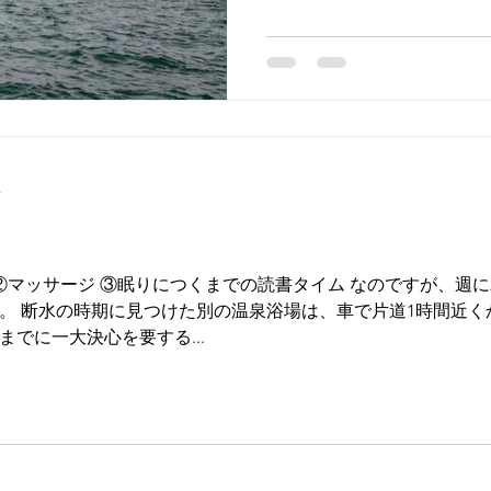
したことでし...
分
 ②マッサージ ③眠りにつくまでの読書タイム なのですが、週
。 断水の時期に見つけた別の温泉浴場は、車で片道1時間近く
でに一大決心を要する...