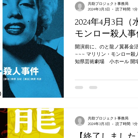
共助プロジェクト事務局
2024年3月3日
読了時間: 1分
2024年4月3日
モンロー殺人事
開演前に、のと龍ノ翼募金
~~~ マリリン・モンロー殺人
知県芸術劇場 小ホール 開
３０〜２０：１０ 全席指定
ら...
共助プロジェクト事務局
2024年3月3日
読了時間: 1分
【終了しました】2