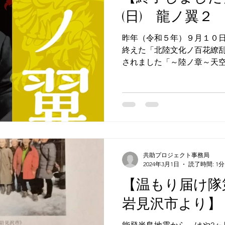
(日) 龍ノ翼２
昨年（令和５年）９月１０
終えた「北陸文化ノ百花繚乱
されました「～陸ノ章～天
京の中目黒にて【龍ノ翼２
～～～ 2024年3月3日(日) 会
共助プロジェクト事務局
2024年3月1日
読了時間: 1分
【温もり届け隊
岩見沢市より】