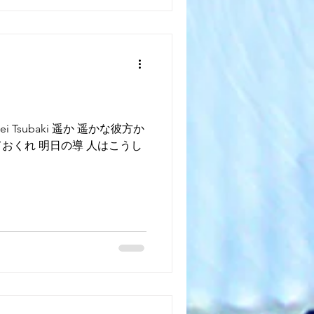
subaki 遥か 遥かな彼方か
ておくれ 明日の導 人はこうし