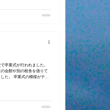
校で卒業式が行われました。
沢の会館や別の校舎を借りて
した。 卒業式の模様がテレ
ロナと地震という未曾有の時
に思いを馳せ、 不憫で胸が