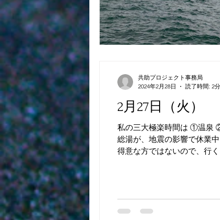
共助プロジェクト事務局
2024年2月28日
読了時間: 2
2月27日（火）
私の三大極楽時間は ①温泉
総湯が、地震の影響で休業中
得意な方ではないので、行くま