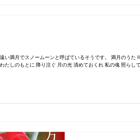
分
満月でスノームーンと呼ばているそうです。 満月のうた Rei T
 わたしのもとに 降り注ぐ 月の光 清めておくれ 私の魂 照らし