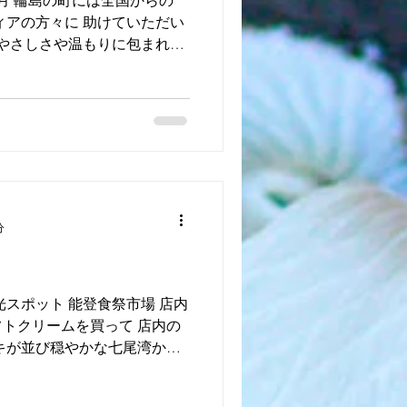
月 輪島の町には全国からの
ィアの方々に 助けていただい
 やさしさや温もりに包まれて
。 北の国から こんにち
のみなさんが...
分
光スポット 能登食祭市場 店内
トクリームを買って 店内の
キが並び穏やかな七尾湾か
に揺蕩う海鳥を眺めながら、
場所で至福のひとときを過ご