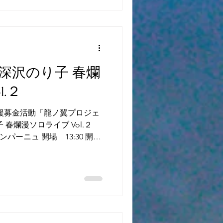
土)深沢のり子 春爛
l.２
支援募金活動「龍ノ翼プロジェ
春爛漫ソロライブ Vol.２
ャンパーニュ 開場 13:30 開