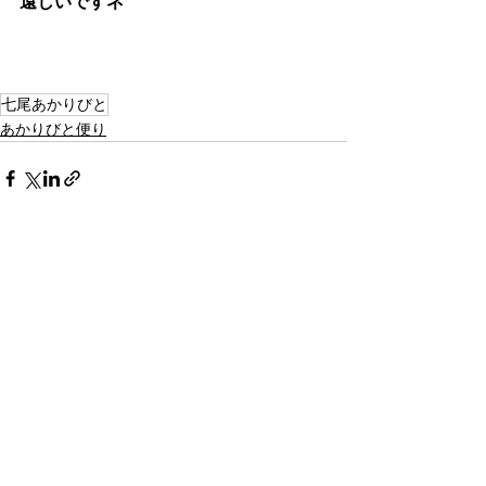
遠しいですネ
七尾あかりびと
あかりびと便り
すべて表示
最新記事