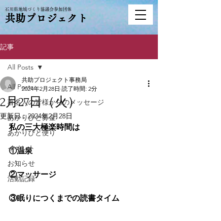
石川県地域づくり協議会参加団体
共助プロジェクト
記事
All Posts
共助プロジェクト事務局
All Posts
2024年2月28日
読了時間: 2分
2月27日（火）
著名人の皆様からのメッセージ
更新日：
2024年2月28日
あかりびと募金
私の三大極楽時間は
あかりびと便り
イベント
①温泉
お知らせ
②マッサージ
活動記録
③眠りにつくまでの読書タイム